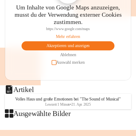
Thalia, der Evangelischen Kirche 
Um Inhalte von Google Maps anzuzeigen,
im Stadtpark, dem Villacher 
musst du der Verwendung externer Cookies
Wochenmarkt und anderen Plätzen 
zustimmen.
wird musiziert, gesungen, gelauscht 
🤩🥳👌
https://www.google.com/maps
👉Merkt euch den Termin!
Mehr erfahren
⏰SA, 18. Juli, 8 bis 13 Uhr
Akzeptieren und anzeigen
🎶"Villach klingt"
💛Eintritt frei!
Ablehnen
Auswahl merken
Foto: Stadt Villach 
#villach #villaco #beljak 
#grenzenlosVillach 
Artikel
#villachGrenzenlos #citylife 
#stadtleben #carinthischersommer 
Volles Haus und große Emotionen bei "The Sound of Musical"
Lesezeit 1 Minute
•
21. Apr. 2025
#musik #villachklingt 
Ausgewählte Bilder
#kulturstadtvillach #konzert