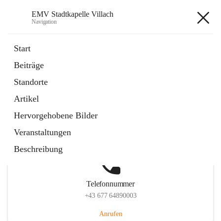
EMV Stadtkapelle Villach
Navigation
EMV Stadtkapelle Villach
Start
Beiträge
Standorte
Hauptadresse
Artikel
Heidenfeldstraße 24, 9500 Villach, AUT
Hervorgehobene Bilder
Auf Karte ansehen
Veranstaltungen
Beschreibung
Telefonnummer
+43 677 64890003
Anrufen