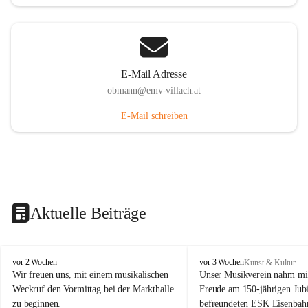
E-Mail Adresse
obmann@emv-villach.at
E-Mail schreiben
Aktuelle Beiträge
E
E
vor 2 Wochen
vor 3 Wochen
Kunst & Kultur
M
M
Wir freuen uns, mit einem musikalischen 
Unser Musikverein nahm mit
V
V
Weckruf den Vormittag bei der Markthalle 
Freude am 150-jährigen Jubi
S
S
zu beginnen.
befreundeten ESK Eisenbah