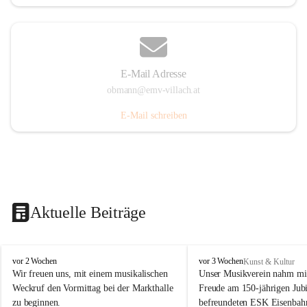
E-Mail Adresse
obmann@emv-villach.at
E-Mail schreiben
Aktuelle Beiträge
E
E
vor 2 Wochen
vor 3 Wochen
Kunst & Kultur
M
M
Wir freuen uns, mit einem musikalischen 
Unser Musikverein nahm mit
V
V
Weckruf den Vormittag bei der Markthalle 
Freude am 150-jährigen Jubi
S
S
zu beginnen.
befreundeten ESK Eisenbah