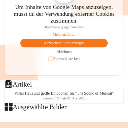
Thalia, der Evangelischen Kirche 
Um Inhalte von Google Maps anzuzeigen,
im Stadtpark, dem Villacher 
musst du der Verwendung externer Cookies
Wochenmarkt und anderen Plätzen 
zustimmen.
wird musiziert, gesungen, gelauscht 
🤩🥳👌
https://www.google.com/maps
👉Merkt euch den Termin!
Mehr erfahren
⏰SA, 18. Juli, 8 bis 13 Uhr
Akzeptieren und anzeigen
🎶"Villach klingt"
💛Eintritt frei!
Ablehnen
Auswahl merken
Foto: Stadt Villach 
#villach #villaco #beljak 
#grenzenlosVillach 
Artikel
#villachGrenzenlos #citylife 
#stadtleben #carinthischersommer 
Volles Haus und große Emotionen bei "The Sound of Musical"
Lesezeit 1 Minute
•
21. Apr. 2025
#musik #villachklingt 
Ausgewählte Bilder
#kulturstadtvillach #konzert