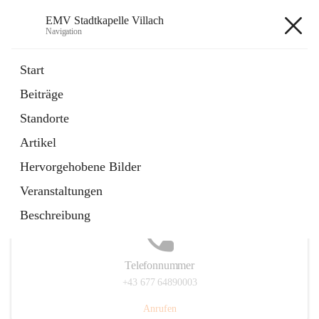
EMV Stadtkapelle Villach
Navigation
EMV Stadtkapelle Villach
Start
Beiträge
Standorte
Hauptadresse
Artikel
Heidenfeldstraße 24, 9500 Villach, AUT
Hervorgehobene Bilder
Auf Karte ansehen
Veranstaltungen
Beschreibung
Telefonnummer
+43 677 64890003
Anrufen